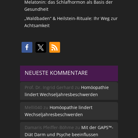
Melatonin: das Schlafhormon als Basis der
Gesundheit
„Waldbaden“ & Heilstein-Rituale: Ihr Weg zur
Achtsamkeit
NEUESTE KOMMENTARE
Prof. Dr. Ingrid Gerhard
zu
Homöopathie
lindert Wechseljahresbeschwerden
Melli040
zu
Homöopathie lindert
Wechseljahresbeschwerden
Damaris Pfeiffer-Böhme
zu
Mit der GAPS™-
Diät Darm und Psyche beeinflussen