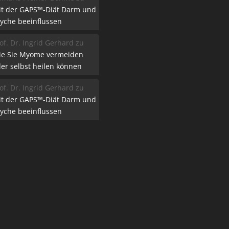
it der GAPS™-Diät Darm und
yche beeinflussen
of. Dr. Ingrid Gerhard
zu
ie Sie Myome vermeiden
er selbst heilen können
of. Dr. Ingrid Gerhard
zu
it der GAPS™-Diät Darm und
yche beeinflussen