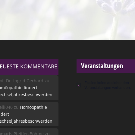
Veranstaltungen
EUESTE KOMMENTARE
of. Dr. Ingrid Gerhard
zu
Es sind keine anstehenden
Hinweis
möopathie lindert
Veranstaltungen vorhanden.
echseljahresbeschwerden
lli040
zu
Homöopathie
ndert
echseljahresbeschwerden
maris Pfeiffer-Böhme
zu