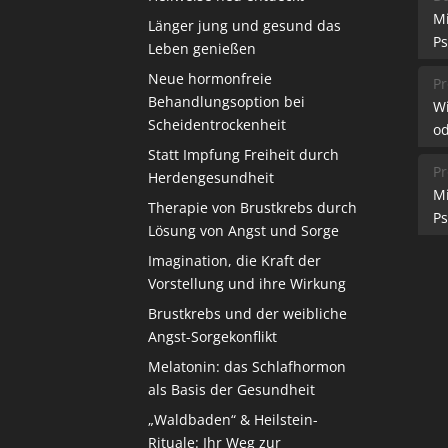
M
Länger jung und gesund das
Ps
Leben genießen
Neue hormonfreie
Pr
Behandlungsoption bei
W
Scheidentrockenheit
od
Statt Impfung Freiheit durch
Pr
Herdengesundheit
M
Therapie von Brustkrebs durch
Ps
Lösung von Angst und Sorge
Imagination, die Kraft der
Vorstellung und ihre Wirkung
Brustkrebs und der weibliche
Angst-Sorgekonflikt
Melatonin: das Schlafhormon
als Basis der Gesundheit
„Waldbaden“ & Heilstein-
Rituale: Ihr Weg zur