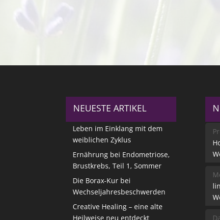
NEUESTE ARTIKEL
N
Leben im Einklang mit dem
Pr
weiblichen Zyklus
Ho
W
Ernährung bei Endometriose,
Brustkrebs, Teil 1, Sommer
Me
Die Borax-Kur bei
li
Wechseljahresbeschwerden
W
Creative Healing – eine alte
Heilweise neu entdeckt
Da