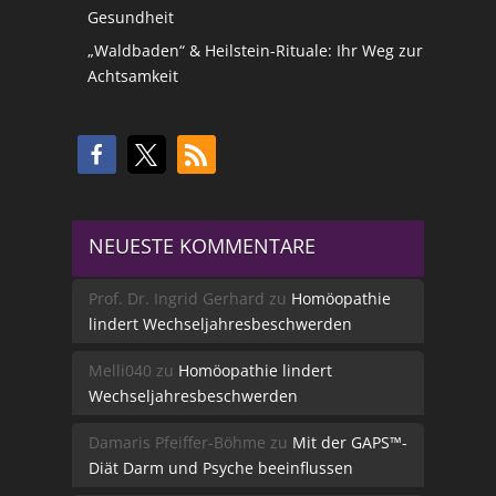
Gesundheit
„Waldbaden“ & Heilstein-Rituale: Ihr Weg zur
Achtsamkeit
NEUESTE KOMMENTARE
Prof. Dr. Ingrid Gerhard
zu
Homöopathie
lindert Wechseljahresbeschwerden
Melli040
zu
Homöopathie lindert
Wechseljahresbeschwerden
Damaris Pfeiffer-Böhme
zu
Mit der GAPS™-
Diät Darm und Psyche beeinflussen