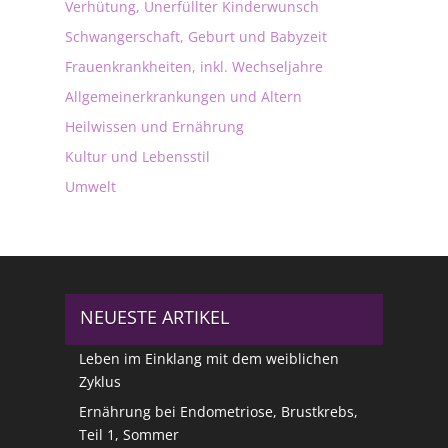
Verhütung, Unerfüllter Kinderwunsch
Schwangerschaft, Geburt und Babyzeit
Frauenkrankheiten, inkl. Wechseljahre
Allgemeinerkrankungen und Altern
Heilwissen und Ernährung
Kultur und Lebensstil
Umwelt
NEUESTE ARTIKEL
Leben im Einklang mit dem weiblichen
Zyklus
Ernährung bei Endometriose, Brustkrebs,
Teil 1, Sommer