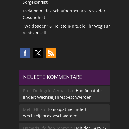
Sorgekonflikt
Melatonin: das Schlafhormon als Basis der
Gesundheit
„Waldbaden“ & Heilstein-Rituale: Ihr Weg zur
Achtsamkeit
NEUESTE KOMMENTARE
Prof. Dr. Ingrid Gerhard
zu
Homöopathie
lindert Wechseljahresbeschwerden
Melli040
zu
Homöopathie lindert
Wechseljahresbeschwerden
Damaris Pfeiffer-Böhme
zu
Mit der GAPS™-