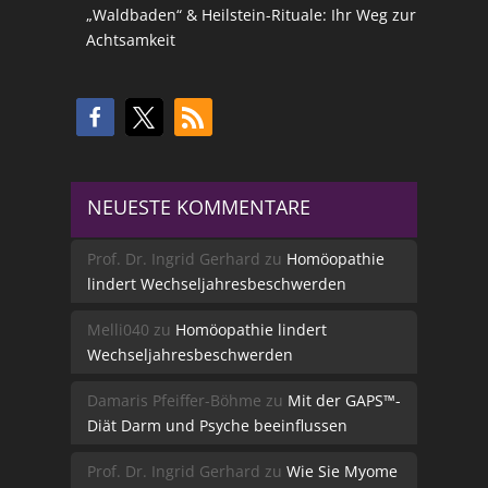
„Waldbaden“ & Heilstein-Rituale: Ihr Weg zur
Achtsamkeit
NEUESTE KOMMENTARE
Prof. Dr. Ingrid Gerhard
zu
Homöopathie
lindert Wechseljahresbeschwerden
Melli040
zu
Homöopathie lindert
Wechseljahresbeschwerden
Damaris Pfeiffer-Böhme
zu
Mit der GAPS™-
Diät Darm und Psyche beeinflussen
Prof. Dr. Ingrid Gerhard
zu
Wie Sie Myome