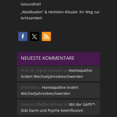
Gesundheit
„Waldbaden“ & Heilstein-Rituale: Ihr Weg zur
Achtsamkeit
NEUESTE KOMMENTARE
Prof. Dr. Ingrid Gerhard
zu
Homöopathie
lindert Wechseljahresbeschwerden
Melli040
zu
Homöopathie lindert
Wechseljahresbeschwerden
Damaris Pfeiffer-Böhme
zu
Mit der GAPS™-
Diät Darm und Psyche beeinflussen