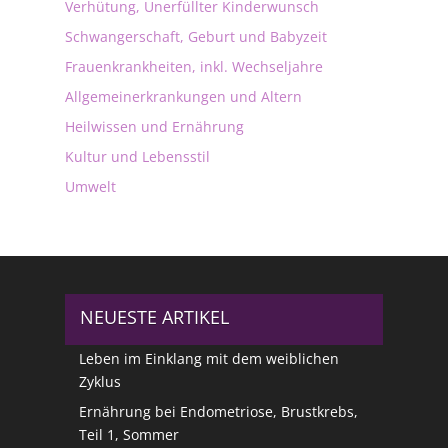
Verhütung, Unerfüllter Kinderwunsch
Schwangerschaft, Geburt und Babyzeit
Frauenkrankheiten, inkl. Wechseljahre
Allgemeinerkrankungen und Altern
Heilwissen und Ernährung
Kultur und Lebensstil
Umwelt
NEUESTE ARTIKEL
Leben im Einklang mit dem weiblichen
Zyklus
Ernährung bei Endometriose, Brustkrebs,
Teil 1, Sommer