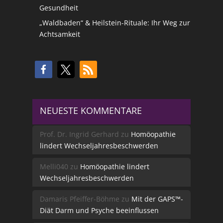
Gesundheit
„Waldbaden“ & Heilstein-Rituale: Ihr Weg zur
Achtsamkeit
NEUESTE KOMMENTARE
Prof. Dr. Ingrid Gerhard
zu
Homöopathie
lindert Wechseljahresbeschwerden
Melli040
zu
Homöopathie lindert
Wechseljahresbeschwerden
Damaris Pfeiffer-Böhme
zu
Mit der GAPS™-
Diät Darm und Psyche beeinflussen