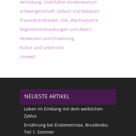
Verhütung, Unerfüllter Kinderwunsch
Schwangerschaft, Geburt und Babyzeit
Frauenkrankheiten, inkl. Wechseljahre
Allgemeinerkrankungen und Altern
Heilwissen und Ernährung
Kultur und Lebensstil
Umwelt
NEUESTE ARTIKEL
Leben im Einklang mit dem weiblichen
Zyklus
Ernährung bei Endometriose, Brustkrebs,
Teil 1, Sommer