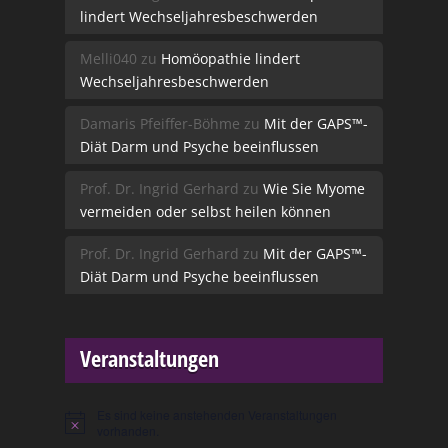
lindert Wechseljahresbeschwerden
Melli040
zu
Homöopathie lindert
Wechseljahresbeschwerden
Damaris Pfeiffer-Böhme
zu
Mit der GAPS™-
Diät Darm und Psyche beeinflussen
Prof. Dr. Ingrid Gerhard
zu
Wie Sie Myome
vermeiden oder selbst heilen können
Prof. Dr. Ingrid Gerhard
zu
Mit der GAPS™-
Diät Darm und Psyche beeinflussen
Veranstaltungen
Es sind keine anstehenden Veranstaltungen
Hinweis
vorhanden.