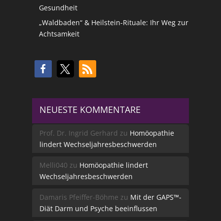
Gesundheit
„Waldbaden“ & Heilstein-Rituale: Ihr Weg zur
Achtsamkeit
NEUESTE KOMMENTARE
Prof. Dr. Ingrid Gerhard
zu
Homöopathie
lindert Wechseljahresbeschwerden
Melli040
zu
Homöopathie lindert
Wechseljahresbeschwerden
Damaris Pfeiffer-Böhme
zu
Mit der GAPS™-
Diät Darm und Psyche beeinflussen