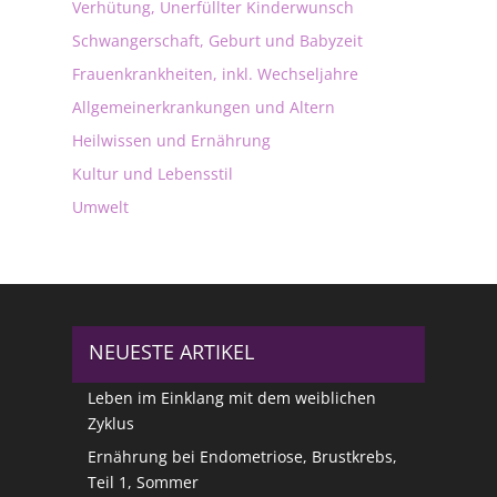
Verhütung, Unerfüllter Kinderwunsch
Schwangerschaft, Geburt und Babyzeit
Frauenkrankheiten, inkl. Wechseljahre
Allgemeinerkrankungen und Altern
Heilwissen und Ernährung
Kultur und Lebensstil
Umwelt
NEUESTE ARTIKEL
Leben im Einklang mit dem weiblichen
Zyklus
Ernährung bei Endometriose, Brustkrebs,
Teil 1, Sommer