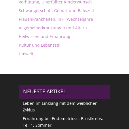
Verhütung, Unerfüllter Kinderwunsch
Schwangerschaft, Geburt und Babyzeit
Frauenkrankheiten, inkl. Wechseljahre
Allgemeinerkrankungen und Altern
Heilwissen und Ernährung
Kultur und Lebensstil
Umwelt
NEUESTE ARTIKEL
Leben im Einklang mit dem weiblichen
Zyklus
Ernährung bei Endometriose, Brustkrebs,
Teil 1, Sommer