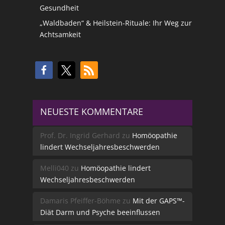
Gesundheit
„Waldbaden“ & Heilstein-Rituale: Ihr Weg zur
Achtsamkeit
NEUESTE KOMMENTARE
Prof. Dr. Ingrid Gerhard
zu
Homöopathie
lindert Wechseljahresbeschwerden
Melli040
zu
Homöopathie lindert
Wechseljahresbeschwerden
Damaris Pfeiffer-Böhme
zu
Mit der GAPS™-
Diät Darm und Psyche beeinflussen