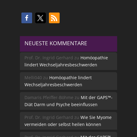
NEUESTE KOMMENTARE
Prof. Dr. Ingrid Gerhard
zu
Homöopathie
lindert Wechseljahresbeschwerden
Melli040
zu
Homöopathie lindert
Wechseljahresbeschwerden
Damaris Pfeiffer-Böhme
zu
Mit der GAPS™-
Diät Darm und Psyche beeinflussen
Prof. Dr. Ingrid Gerhard
zu
Wie Sie Myome
vermeiden oder selbst heilen können