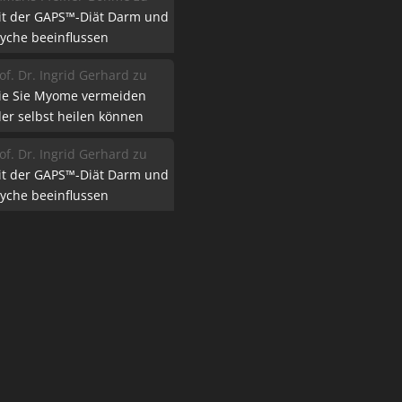
it der GAPS™-Diät Darm und
yche beeinflussen
of. Dr. Ingrid Gerhard
zu
ie Sie Myome vermeiden
er selbst heilen können
of. Dr. Ingrid Gerhard
zu
it der GAPS™-Diät Darm und
yche beeinflussen