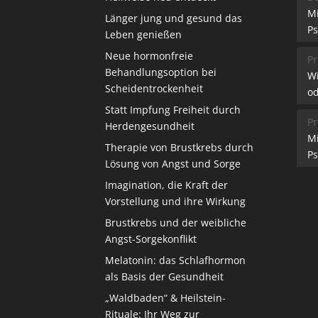
M
Länger jung und gesund das
Ps
Leben genießen
Neue hormonfreie
Pr
Behandlungsoption bei
W
Scheidentrockenheit
od
Statt Impfung Freiheit durch
Pr
Herdengesundheit
M
Therapie von Brustkrebs durch
Ps
Lösung von Angst und Sorge
Imagination, die Kraft der
Vorstellung und ihre Wirkung
Brustkrebs und der weibliche
Angst-Sorgekonflikt
Melatonin: das Schlafhormon
als Basis der Gesundheit
„Waldbaden“ & Heilstein-
Rituale: Ihr Weg zur