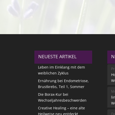
NEUESTE ARTIKEL
N
Leben im Einklang mit dem
Pr
weiblichen Zyklus
Ho
W
Ernährung bei Endometriose,
Brustkrebs, Teil 1, Sommer
Me
Die Borax-Kur bei
li
Wechseljahresbeschwerden
W
Creative Healing – eine alte
Heilweise neu entdeckt
Da