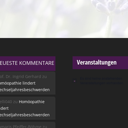
Veranstaltungen
EUESTE KOMMENTARE
of. Dr. Ingrid Gerhard
zu
Es sind keine anstehenden
Hinweis
möopathie lindert
Veranstaltungen vorhanden.
echseljahresbeschwerden
lli040
zu
Homöopathie
ndert
echseljahresbeschwerden
maris Pfeiffer-Böhme
zu