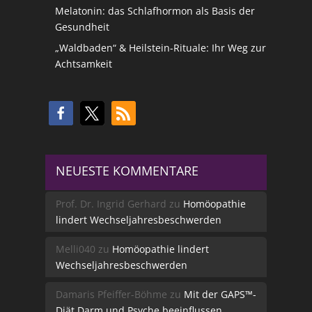
Melatonin: das Schlafhormon als Basis der
Gesundheit
„Waldbaden“ & Heilstein-Rituale: Ihr Weg zur
Achtsamkeit
NEUESTE KOMMENTARE
Prof. Dr. Ingrid Gerhard
zu
Homöopathie
lindert Wechseljahresbeschwerden
Melli040
zu
Homöopathie lindert
Wechseljahresbeschwerden
Damaris Pfeiffer-Böhme
zu
Mit der GAPS™-
Diät Darm und Psyche beeinflussen