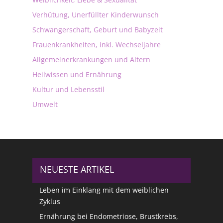
Verhütung, Unerfüllter Kinderwunsch
Schwangerschaft, Geburt und Babyzeit
Frauenkrankheiten, inkl. Wechseljahre
Allgemeinerkrankungen und Altern
Heilwissen und Ernährung
Kultur und Lebensstil
Umwelt
NEUESTE ARTIKEL
Leben im Einklang mit dem weiblichen
Zyklus
Ernährung bei Endometriose, Brustkrebs,