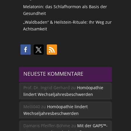
Melatonin: das Schlafhormon als Basis der
Gesundheit
„Waldbaden“ & Heilstein-Rituale: Ihr Weg zur
Achtsamkeit
NEUESTE KOMMENTARE
Prof. Dr. Ingrid Gerhard
zu
Homöopathie
lindert Wechseljahresbeschwerden
Melli040
zu
Homöopathie lindert
Wechseljahresbeschwerden
Damaris Pfeiffer-Böhme
zu
Mit der GAPS™-