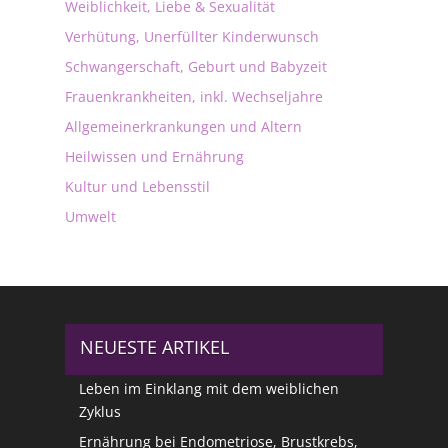
Weiblichkeit, Liebe & Sexualität
Verhütung, Unerfüllter Kinderwunsch
Schwangerschaft, Geburt und Babyzeit
Frauenkrankheiten, inkl. Wechseljahre
Allgemeinerkrankungen und Altern
Heilwissen und Ernährung
Kultur und Lebensstil
Umwelt
NEUESTE ARTIKEL
Leben im Einklang mit dem weiblichen
Zyklus
Ernährung bei Endometriose, Brustkrebs,