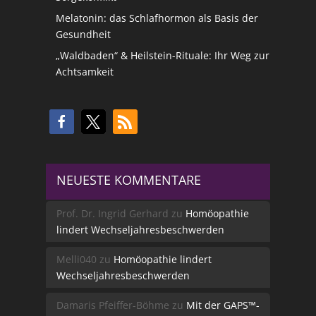
Melatonin: das Schlafhormon als Basis der
Gesundheit
„Waldbaden“ & Heilstein-Rituale: Ihr Weg zur
Achtsamkeit
NEUESTE KOMMENTARE
Prof. Dr. Ingrid Gerhard
zu
Homöopathie
lindert Wechseljahresbeschwerden
Melli040
zu
Homöopathie lindert
Wechseljahresbeschwerden
Damaris Pfeiffer-Böhme
zu
Mit der GAPS™-