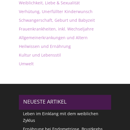
Weiblichkeit, Liebe & Sexualität
Verhütung, Unerfüllter Kinderwunsch
Schwangerschaft, Geburt und Babyzeit
Frauenkrankheiten, inkl. Wechseljahre
Allgemeinerkrankungen und Altern
Heilwissen und Ernährung
Kultur und Lebensstil
Umwelt
NEUESTE ARTIKEL
Leben im Einklang mit dem weiblichen
Zyklus
Ernährung bei Endometriose, Brustkrebs,