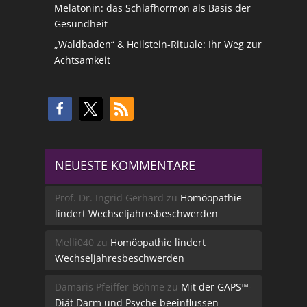
Melatonin: das Schlafhormon als Basis der
Gesundheit
„Waldbaden“ & Heilstein-Rituale: Ihr Weg zur
Achtsamkeit
NEUESTE KOMMENTARE
Prof. Dr. Ingrid Gerhard
zu
Homöopathie
lindert Wechseljahresbeschwerden
Melli040
zu
Homöopathie lindert
Wechseljahresbeschwerden
Damaris Pfeiffer-Böhme
zu
Mit der GAPS™-
Diät Darm und Psyche beeinflussen