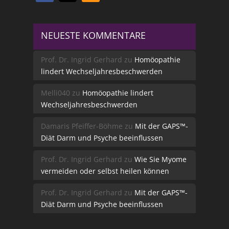
NEUESTE KOMMENTARE
Prof. Dr. Ingrid Gerhard
zu
Homöopathie
lindert Wechseljahresbeschwerden
Melli040
zu
Homöopathie lindert
Wechseljahresbeschwerden
Damaris Pfeiffer-Böhme
zu
Mit der GAPS™-
Diät Darm und Psyche beeinflussen
Prof. Dr. Ingrid Gerhard
zu
Wie Sie Myome
vermeiden oder selbst heilen können
Prof. Dr. Ingrid Gerhard
zu
Mit der GAPS™-
Diät Darm und Psyche beeinflussen