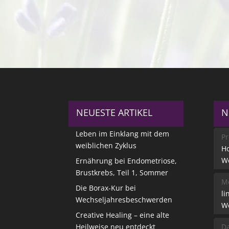
NEUESTE ARTIKEL
N
Leben im Einklang mit dem
Pr
weiblichen Zyklus
Ho
W
Ernährung bei Endometriose,
Brustkrebs, Teil 1, Sommer
Me
Die Borax-Kur bei
li
Wechseljahresbeschwerden
W
Creative Healing – eine alte
Heilweise neu entdeckt
Da