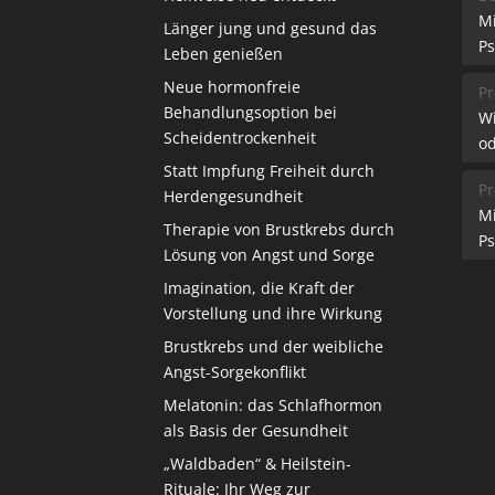
M
Länger jung und gesund das
Ps
Leben genießen
Neue hormonfreie
Pr
Behandlungsoption bei
W
Scheidentrockenheit
od
Statt Impfung Freiheit durch
Pr
Herdengesundheit
M
Therapie von Brustkrebs durch
Ps
Lösung von Angst und Sorge
Imagination, die Kraft der
Vorstellung und ihre Wirkung
Brustkrebs und der weibliche
Angst-Sorgekonflikt
Melatonin: das Schlafhormon
als Basis der Gesundheit
„Waldbaden“ & Heilstein-
Rituale: Ihr Weg zur