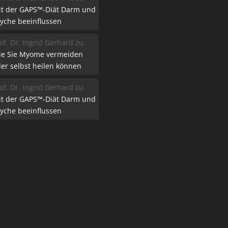
it der GAPS™-Diät Darm und
yche beeinflussen
of. Dr. Ingrid Gerhard
zu
ie Sie Myome vermeiden
er selbst heilen können
of. Dr. Ingrid Gerhard
zu
it der GAPS™-Diät Darm und
yche beeinflussen