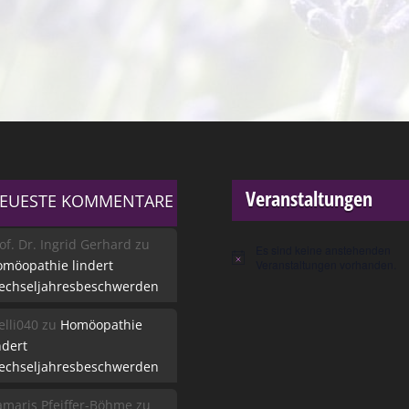
Veranstaltungen
EUESTE KOMMENTARE
of. Dr. Ingrid Gerhard
zu
Es sind keine anstehenden
Hinweis
möopathie lindert
Veranstaltungen vorhanden.
echseljahresbeschwerden
lli040
zu
Homöopathie
ndert
echseljahresbeschwerden
maris Pfeiffer-Böhme
zu