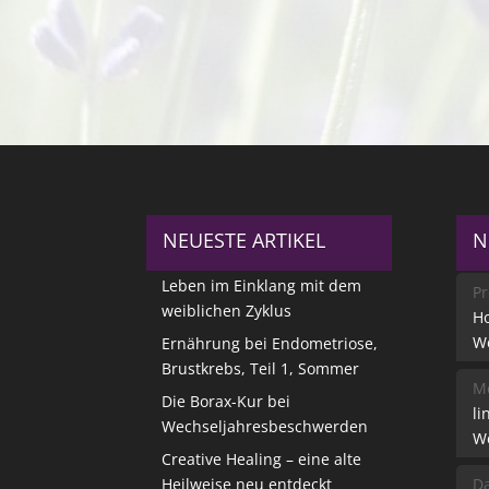
NEUESTE ARTIKEL
N
Leben im Einklang mit dem
Pr
weiblichen Zyklus
Ho
W
Ernährung bei Endometriose,
Brustkrebs, Teil 1, Sommer
Me
Die Borax-Kur bei
li
Wechseljahresbeschwerden
W
Creative Healing – eine alte
Heilweise neu entdeckt
Da