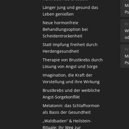
M
Länger jung und gesund das
Ps
Leben genießen
Neue hormonfreie
Pr
Behandlungsoption bei
W
Scheidentrockenheit
od
Statt Impfung Freiheit durch
Pr
Herdengesundheit
M
Therapie von Brustkrebs durch
Ps
Lösung von Angst und Sorge
Imagination, die Kraft der
Vorstellung und ihre Wirkung
Brustkrebs und der weibliche
Angst-Sorgekonflikt
Melatonin: das Schlafhormon
als Basis der Gesundheit
„Waldbaden“ & Heilstein-
Rituale: Ihr Weg zur