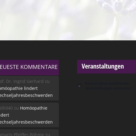
Veranstaltungen
EUESTE KOMMENTARE
of. Dr. Ingrid Gerhard
zu
Es sind keine anstehenden
Hinweis
möopathie lindert
Veranstaltungen vorhanden.
echseljahresbeschwerden
lli040
zu
Homöopathie
ndert
echseljahresbeschwerden
maris Pfeiffer-Böhme
zu