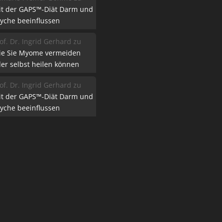
it der GAPS™-Diät Darm und
yche beeinflussen
of. Dr. Ingrid Gerhard
zu
ie Sie Myome vermeiden
er selbst heilen können
of. Dr. Ingrid Gerhard
zu
it der GAPS™-Diät Darm und
yche beeinflussen