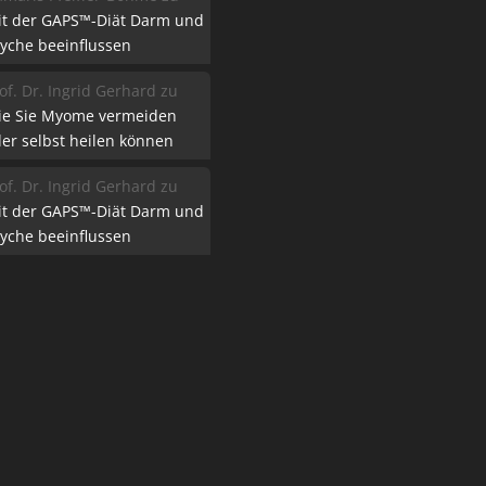
it der GAPS™-Diät Darm und
yche beeinflussen
of. Dr. Ingrid Gerhard
zu
ie Sie Myome vermeiden
er selbst heilen können
of. Dr. Ingrid Gerhard
zu
it der GAPS™-Diät Darm und
yche beeinflussen