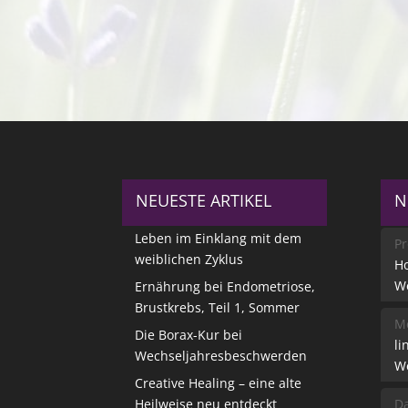
NEUESTE ARTIKEL
N
Leben im Einklang mit dem
Pr
weiblichen Zyklus
Ho
W
Ernährung bei Endometriose,
Brustkrebs, Teil 1, Sommer
Me
Die Borax-Kur bei
li
Wechseljahresbeschwerden
W
Creative Healing – eine alte
Heilweise neu entdeckt
Da