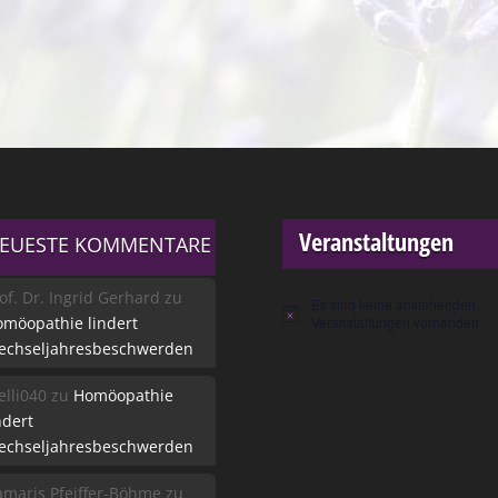
Veranstaltungen
EUESTE KOMMENTARE
of. Dr. Ingrid Gerhard
zu
Es sind keine anstehenden
Hinweis
möopathie lindert
Veranstaltungen vorhanden.
echseljahresbeschwerden
lli040
zu
Homöopathie
ndert
echseljahresbeschwerden
maris Pfeiffer-Böhme
zu