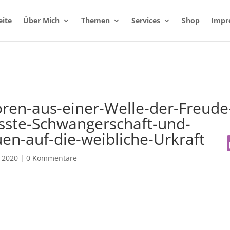
eite
Über Mich
Themen
Services
Shop
Impr
ren-aus-einer-Welle-der-Freude
sste-Schwangerschaft-und-
en-auf-die-weibliche-Urkraft
 2020
|
0 Kommentare