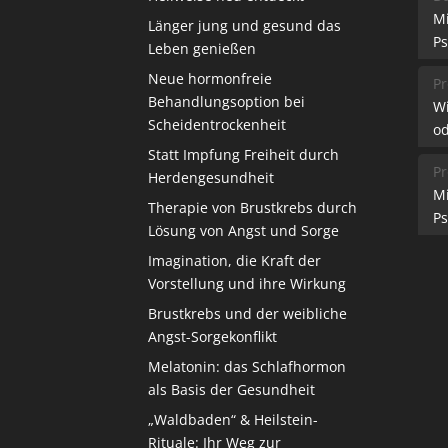
M
Länger jung und gesund das
Ps
Leben genießen
Neue hormonfreie
Pr
Behandlungsoption bei
W
Scheidentrockenheit
od
Statt Impfung Freiheit durch
Pr
Herdengesundheit
M
Therapie von Brustkrebs durch
Ps
Lösung von Angst und Sorge
Imagination, die Kraft der
Vorstellung und ihre Wirkung
Brustkrebs und der weibliche
Angst-Sorgekonflikt
Melatonin: das Schlafhormon
als Basis der Gesundheit
„Waldbaden“ & Heilstein-
Rituale: Ihr Weg zur