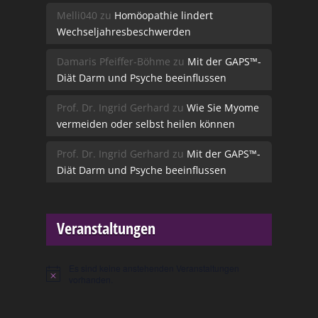
Melli040
zu
Homöopathie lindert
Wechseljahresbeschwerden
Damaris Pfeiffer-Böhme
zu
Mit der GAPS™-
Diät Darm und Psyche beeinflussen
Prof. Dr. Ingrid Gerhard
zu
Wie Sie Myome
vermeiden oder selbst heilen können
Prof. Dr. Ingrid Gerhard
zu
Mit der GAPS™-
Diät Darm und Psyche beeinflussen
Veranstaltungen
Es sind keine anstehenden Veranstaltungen
Hinweis
vorhanden.