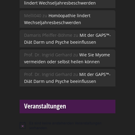
lindert Wechseljahresbeschwerden
Melli040
zu
Homöopathie lindert
Wechseljahresbeschwerden
Damaris Pfeiffer-Böhme
zu
Mit der GAPS™-
Diät Darm und Psyche beeinflussen
Prof. Dr. Ingrid Gerhard
zu
Wie Sie Myome
vermeiden oder selbst heilen können
Prof. Dr. Ingrid Gerhard
zu
Mit der GAPS™-
Diät Darm und Psyche beeinflussen
Veranstaltungen
Es sind keine anstehenden Veranstaltungen
Hinweis
vorhanden.