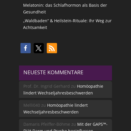
Melatonin: das Schlafhormon als Basis der
Gesundheit
„Waldbaden“ & Heilstein-Rituale: Ihr Weg zur
Achtsamkeit
NEUESTE KOMMENTARE
Prof. Dr. Ingrid Gerhard
zu
Homöopathie
lindert Wechseljahresbeschwerden
Melli040
zu
Homöopathie lindert
Wechseljahresbeschwerden
Damaris Pfeiffer-Böhme
zu
Mit der GAPS™-
Diät Darm und Psyche beeinflussen