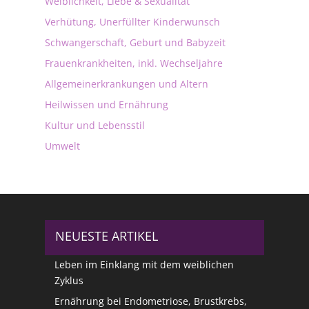
Weiblichkeit, Liebe & Sexualität
Verhütung, Unerfüllter Kinderwunsch
Schwangerschaft, Geburt und Babyzeit
Frauenkrankheiten, inkl. Wechseljahre
Allgemeinerkrankungen und Altern
Heilwissen und Ernährung
Kultur und Lebensstil
Umwelt
NEUESTE ARTIKEL
Leben im Einklang mit dem weiblichen
Zyklus
Ernährung bei Endometriose, Brustkrebs,