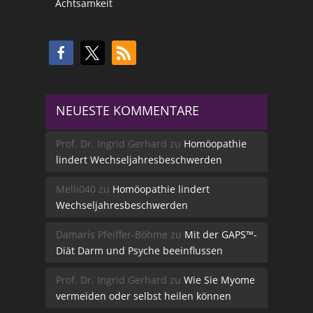
Achtsamkeit
NEUESTE KOMMENTARE
Prof. Dr. Ingrid Gerhard
zu
Homöopathie
lindert Wechseljahresbeschwerden
Melli040
zu
Homöopathie lindert
Wechseljahresbeschwerden
Damaris Pfeiffer-Böhme
zu
Mit der GAPS™-
Diät Darm und Psyche beeinflussen
Prof. Dr. Ingrid Gerhard
zu
Wie Sie Myome
vermeiden oder selbst heilen können