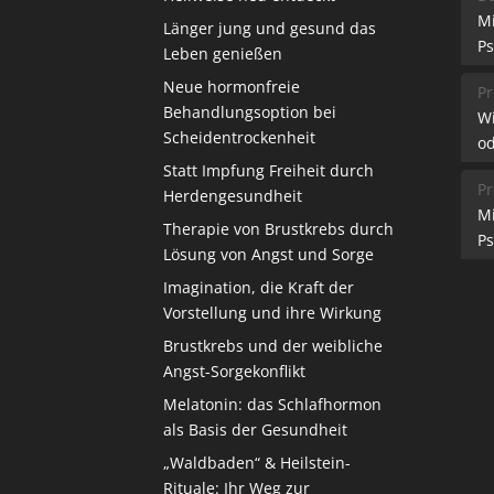
M
Länger jung und gesund das
Ps
Leben genießen
Neue hormonfreie
Pr
Behandlungsoption bei
W
Scheidentrockenheit
od
Statt Impfung Freiheit durch
Pr
Herdengesundheit
M
Therapie von Brustkrebs durch
Ps
Lösung von Angst und Sorge
Imagination, die Kraft der
Vorstellung und ihre Wirkung
Brustkrebs und der weibliche
Angst-Sorgekonflikt
Melatonin: das Schlafhormon
als Basis der Gesundheit
„Waldbaden“ & Heilstein-
Rituale: Ihr Weg zur