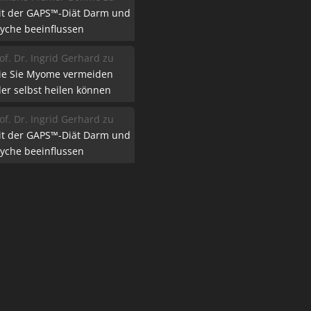
it der GAPS™-Diät Darm und
yche beeinflussen
of. Dr. Ingrid Gerhard
zu
ie Sie Myome vermeiden
er selbst heilen können
of. Dr. Ingrid Gerhard
zu
it der GAPS™-Diät Darm und
yche beeinflussen