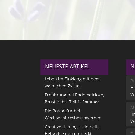
NEUESTE ARTIKEL
N
Leben im Einklang mit dem
Pr
weiblichen Zyklus
Ho
W
Ernährung bei Endometriose,
Brustkrebs, Teil 1, Sommer
Me
Die Borax-Kur bei
li
Wechseljahresbeschwerden
W
Creative Healing – eine alte
Heilweise neu entdeckt
Da