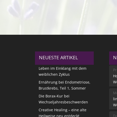
NEUESTE ARTIKEL
N
Leben im Einklang mit dem
Pr
weiblichen Zyklus
Ho
W
Ernährung bei Endometriose,
Brustkrebs, Teil 1, Sommer
Me
Die Borax-Kur bei
li
Wechseljahresbeschwerden
W
Creative Healing – eine alte
Heilweise neu entdeckt
Da