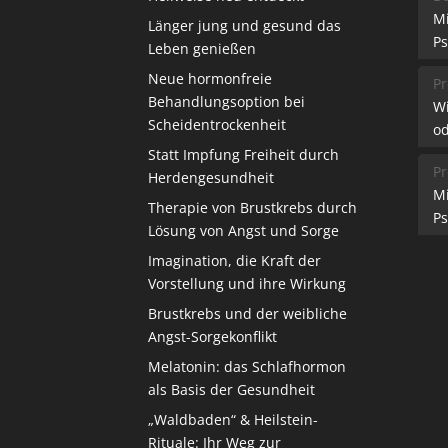
M
Länger jung und gesund das
Ps
Leben genießen
Neue hormonfreie
Pr
Behandlungsoption bei
W
Scheidentrockenheit
od
Statt Impfung Freiheit durch
Pr
Herdengesundheit
M
Therapie von Brustkrebs durch
Ps
Lösung von Angst und Sorge
Imagination, die Kraft der
Vorstellung und ihre Wirkung
Brustkrebs und der weibliche
Angst-Sorgekonflikt
Melatonin: das Schlafhormon
als Basis der Gesundheit
„Waldbaden“ & Heilstein-
Rituale: Ihr Weg zur