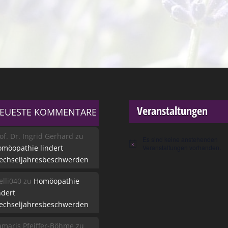
Veranstaltungen
EUESTE KOMMENTARE
of. Dr. Ingrid Gerhard
zu
Es sind keine anstehenden
Hinweis
möopathie lindert
Veranstaltungen vorhanden.
echseljahresbeschwerden
lli040
zu
Homöopathie
ndert
echseljahresbeschwerden
maris Pfeiffer-Böhme
zu