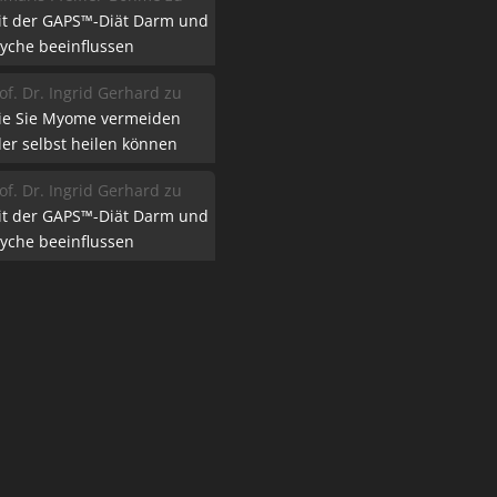
it der GAPS™-Diät Darm und
yche beeinflussen
of. Dr. Ingrid Gerhard
zu
ie Sie Myome vermeiden
er selbst heilen können
of. Dr. Ingrid Gerhard
zu
it der GAPS™-Diät Darm und
yche beeinflussen