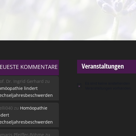
Veranstaltungen
EUESTE KOMMENTARE
of. Dr. Ingrid Gerhard
zu
Es sind keine anstehenden
Hinweis
möopathie lindert
Veranstaltungen vorhanden.
echseljahresbeschwerden
lli040
zu
Homöopathie
ndert
echseljahresbeschwerden
maris Pfeiffer-Böhme
zu