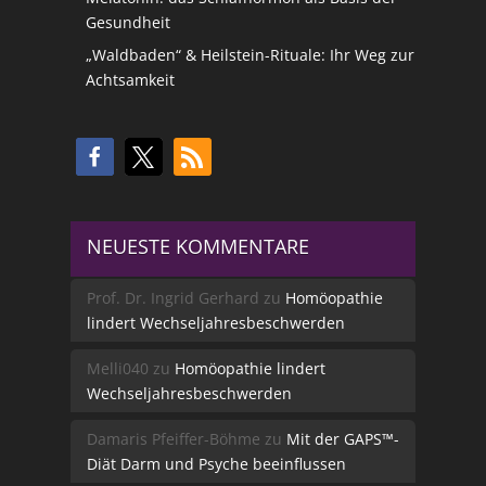
Gesundheit
„Waldbaden“ & Heilstein-Rituale: Ihr Weg zur
Achtsamkeit
NEUESTE KOMMENTARE
Prof. Dr. Ingrid Gerhard
zu
Homöopathie
lindert Wechseljahresbeschwerden
Melli040
zu
Homöopathie lindert
Wechseljahresbeschwerden
Damaris Pfeiffer-Böhme
zu
Mit der GAPS™-
Diät Darm und Psyche beeinflussen