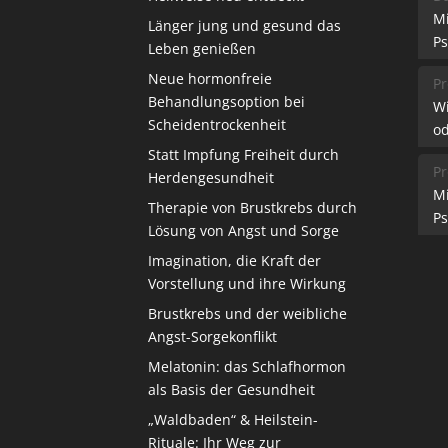
M
Länger jung und gesund das
Ps
Leben genießen
Neue hormonfreie
Pr
Behandlungsoption bei
W
Scheidentrockenheit
od
Statt Impfung Freiheit durch
Pr
Herdengesundheit
M
Therapie von Brustkrebs durch
Ps
Lösung von Angst und Sorge
Imagination, die Kraft der
Vorstellung und ihre Wirkung
Brustkrebs und der weibliche
Angst-Sorgekonflikt
Melatonin: das Schlafhormon
als Basis der Gesundheit
„Waldbaden“ & Heilstein-
Rituale: Ihr Weg zur