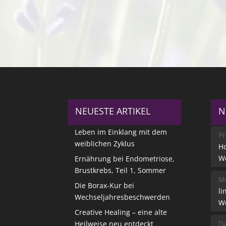
NEUESTE ARTIKEL
N
Leben im Einklang mit dem
Pr
weiblichen Zyklus
Ho
W
Ernährung bei Endometriose,
Brustkrebs, Teil 1, Sommer
Me
Die Borax-Kur bei
li
Wechseljahresbeschwerden
W
Creative Healing – eine alte
Heilweise neu entdeckt
Da