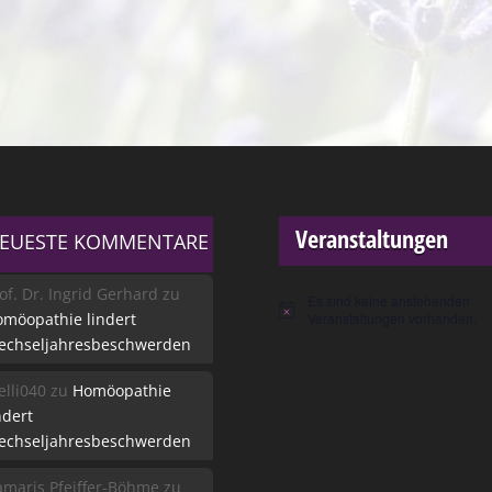
Veranstaltungen
EUESTE KOMMENTARE
of. Dr. Ingrid Gerhard
zu
Es sind keine anstehenden
Hinweis
möopathie lindert
Veranstaltungen vorhanden.
echseljahresbeschwerden
lli040
zu
Homöopathie
ndert
echseljahresbeschwerden
maris Pfeiffer-Böhme
zu