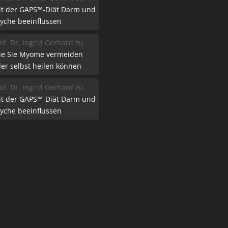
it der GAPS™-Diät Darm und
yche beeinflussen
of. Dr. Ingrid Gerhard
zu
ie Sie Myome vermeiden
er selbst heilen können
of. Dr. Ingrid Gerhard
zu
it der GAPS™-Diät Darm und
yche beeinflussen