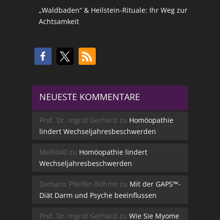
„Waldbaden“ & Heilstein-Rituale: Ihr Weg zur
Achtsamkeit
NEUESTE KOMMENTARE
Prof. Dr. Ingrid Gerhard
zu
Homöopathie
lindert Wechseljahresbeschwerden
Melli040
zu
Homöopathie lindert
Wechseljahresbeschwerden
Damaris Pfeiffer-Böhme
zu
Mit der GAPS™-
Diät Darm und Psyche beeinflussen
Prof. Dr. Ingrid Gerhard
zu
Wie Sie Myome