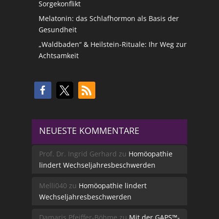
Sorgekonflikt
Melatonin: das Schlafhormon als Basis der
Gesundheit
„Waldbaden“ & Heilstein-Rituale: Ihr Weg zur
Achtsamkeit
NEUESTE KOMMENTARE
Prof. Dr. Ingrid Gerhard
zu
Homöopathie
lindert Wechseljahresbeschwerden
Melli040
zu
Homöopathie lindert
Wechseljahresbeschwerden
Damaris Pfeiffer-Böhme
zu
Mit der GAPS™-