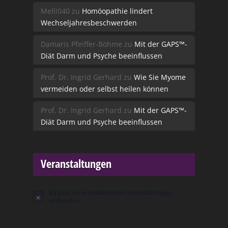
Melli040
zu
Homöopathie lindert
Wechseljahresbeschwerden
Damaris Pfeiffer-Böhme
zu
Mit der GAPS™-
Diät Darm und Psyche beeinflussen
Prof. Dr. Ingrid Gerhard
zu
Wie Sie Myome
vermeiden oder selbst heilen können
Prof. Dr. Ingrid Gerhard
zu
Mit der GAPS™-
Diät Darm und Psyche beeinflussen
Veranstaltungen
Es sind keine anstehenden Veranstaltungen
Hinweis
vorhanden.