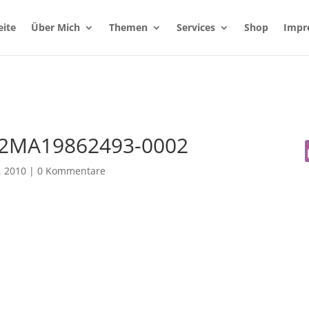
eite
Über Mich
Themen
Services
Shop
Impr
02MA19862493-0002
, 2010
|
0 Kommentare