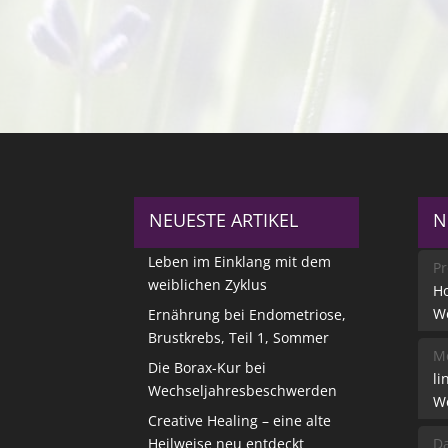
NEUESTE ARTIKEL
N
Leben im Einklang mit dem
Pr
weiblichen Zyklus
Ho
W
Ernährung bei Endometriose,
Brustkrebs, Teil 1, Sommer
Me
Die Borax-Kur bei
li
Wechseljahresbeschwerden
W
Creative Healing – eine alte
Heilweise neu entdeckt
Da