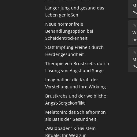
M
Länger jung und gesund das
Ps
Leben genießen
Neue hormonfreie
Pr
Behandlungsoption bei
W
Scheidentrockenheit
od
Statt Impfung Freiheit durch
Pr
Herdengesundheit
M
Therapie von Brustkrebs durch
Ps
Lösung von Angst und Sorge
Imagination, die Kraft der
Vorstellung und ihre Wirkung
Brustkrebs und der weibliche
Angst-Sorgekonflikt
Melatonin: das Schlafhormon
als Basis der Gesundheit
„Waldbaden“ & Heilstein-
Rituale: Ihr Weg zur