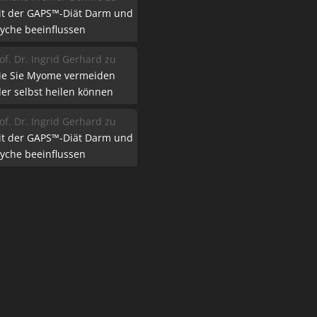
it der GAPS™-Diät Darm und
yche beeinflussen
of. Dr. Ingrid Gerhard
zu
ie Sie Myome vermeiden
er selbst heilen können
of. Dr. Ingrid Gerhard
zu
it der GAPS™-Diät Darm und
yche beeinflussen