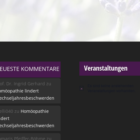
Veranstaltungen
EUESTE KOMMENTARE
of. Dr. Ingrid Gerhard
zu
Es sind keine anstehenden
Hinweis
möopathie lindert
Veranstaltungen vorhanden.
echseljahresbeschwerden
lli040
zu
Homöopathie
ndert
echseljahresbeschwerden
maris Pfeiffer-Böhme
zu