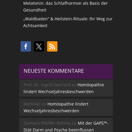
Melatonin: das Schlafhormon als Basis der
Gesundheit
„Waldbaden“ & Heilstein-Rituale: Ihr Weg zur
Achtsamkeit
NEUESTE KOMMENTARE
Prof. Dr. Ingrid Gerhard
zu
Homöopathie
lindert Wechseljahresbeschwerden
Melli040
zu
Homöopathie lindert
Wechseljahresbeschwerden
Damaris Pfeiffer-Böhme
zu
Mit der GAPS™-
Diät Darm und Psyche beeinflussen