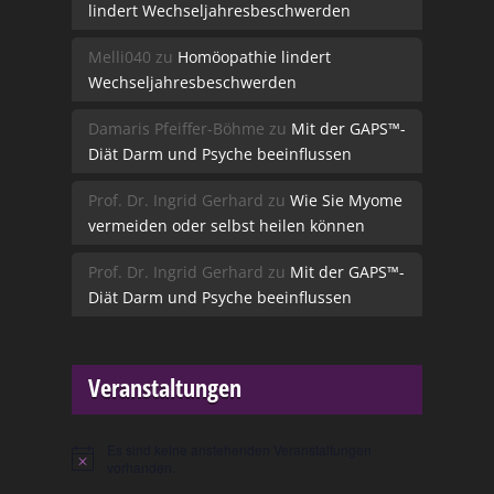
lindert Wechseljahresbeschwerden
Melli040
zu
Homöopathie lindert
Wechseljahresbeschwerden
Damaris Pfeiffer-Böhme
zu
Mit der GAPS™-
Diät Darm und Psyche beeinflussen
Prof. Dr. Ingrid Gerhard
zu
Wie Sie Myome
vermeiden oder selbst heilen können
Prof. Dr. Ingrid Gerhard
zu
Mit der GAPS™-
Diät Darm und Psyche beeinflussen
Veranstaltungen
Es sind keine anstehenden Veranstaltungen
Hinweis
vorhanden.