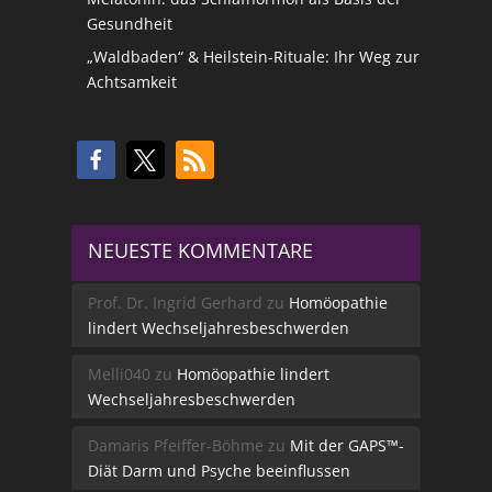
Gesundheit
„Waldbaden“ & Heilstein-Rituale: Ihr Weg zur
Achtsamkeit
NEUESTE KOMMENTARE
Prof. Dr. Ingrid Gerhard
zu
Homöopathie
lindert Wechseljahresbeschwerden
Melli040
zu
Homöopathie lindert
Wechseljahresbeschwerden
Damaris Pfeiffer-Böhme
zu
Mit der GAPS™-
Diät Darm und Psyche beeinflussen