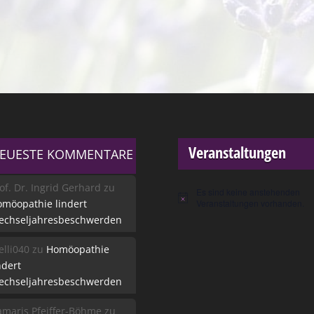
Veranstaltungen
EUESTE KOMMENTARE
of. Dr. Ingrid Gerhard
zu
Es sind keine anstehenden
Hinweis
möopathie lindert
Veranstaltungen vorhanden.
echseljahresbeschwerden
lli040
zu
Homöopathie
ndert
echseljahresbeschwerden
maris Pfeiffer-Böhme
zu