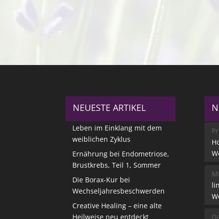
NEUESTE ARTIKEL
N
Leben im Einklang mit dem
Pr
weiblichen Zyklus
Ho
W
Ernährung bei Endometriose,
Brustkrebs, Teil 1, Sommer
Me
Die Borax-Kur bei
li
Wechseljahresbeschwerden
W
Creative Healing – eine alte
Heilweise neu entdeckt
Da