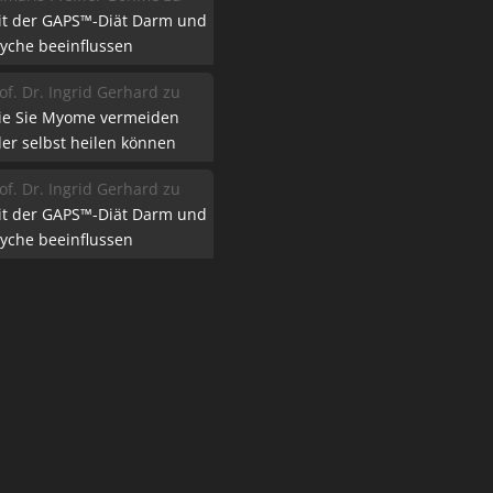
it der GAPS™-Diät Darm und
yche beeinflussen
of. Dr. Ingrid Gerhard
zu
ie Sie Myome vermeiden
er selbst heilen können
of. Dr. Ingrid Gerhard
zu
it der GAPS™-Diät Darm und
yche beeinflussen