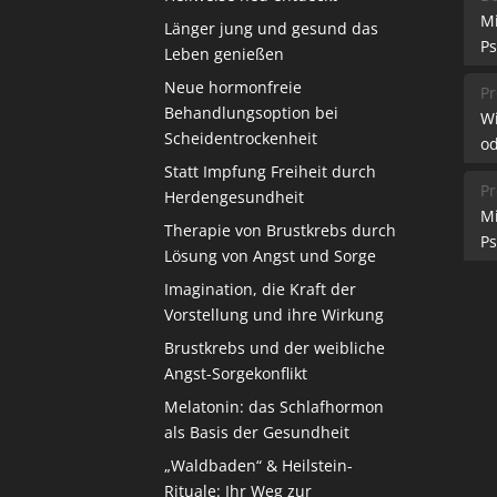
M
Länger jung und gesund das
Ps
Leben genießen
Neue hormonfreie
Pr
Behandlungsoption bei
W
Scheidentrockenheit
od
Statt Impfung Freiheit durch
Pr
Herdengesundheit
M
Therapie von Brustkrebs durch
Ps
Lösung von Angst und Sorge
Imagination, die Kraft der
Vorstellung und ihre Wirkung
Brustkrebs und der weibliche
Angst-Sorgekonflikt
Melatonin: das Schlafhormon
als Basis der Gesundheit
„Waldbaden“ & Heilstein-
Rituale: Ihr Weg zur