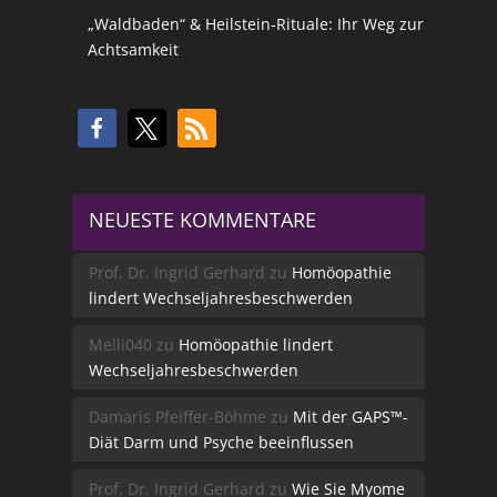
„Waldbaden“ & Heilstein-Rituale: Ihr Weg zur
Achtsamkeit
NEUESTE KOMMENTARE
Prof. Dr. Ingrid Gerhard
zu
Homöopathie
lindert Wechseljahresbeschwerden
Melli040
zu
Homöopathie lindert
Wechseljahresbeschwerden
Damaris Pfeiffer-Böhme
zu
Mit der GAPS™-
Diät Darm und Psyche beeinflussen
Prof. Dr. Ingrid Gerhard
zu
Wie Sie Myome