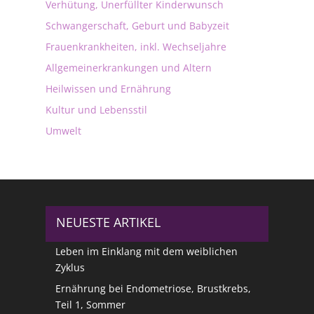
Verhütung, Unerfüllter Kinderwunsch
Schwangerschaft, Geburt und Babyzeit
Frauenkrankheiten, inkl. Wechseljahre
Allgemeinerkrankungen und Altern
Heilwissen und Ernährung
Kultur und Lebensstil
Umwelt
NEUESTE ARTIKEL
Leben im Einklang mit dem weiblichen
Zyklus
Ernährung bei Endometriose, Brustkrebs,
Teil 1, Sommer