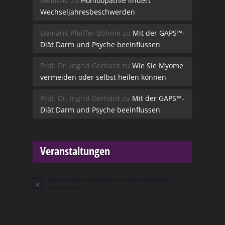
Melli040
zu
Homöopathie lindert
Wechseljahresbeschwerden
Damaris Pfeiffer-Böhme
zu
Mit der GAPS™-
Diät Darm und Psyche beeinflussen
Prof. Dr. Ingrid Gerhard
zu
Wie Sie Myome
vermeiden oder selbst heilen können
Prof. Dr. Ingrid Gerhard
zu
Mit der GAPS™-
Diät Darm und Psyche beeinflussen
Veranstaltungen
Es sind keine anstehenden Veranstaltungen
Hinweis
vorhanden.