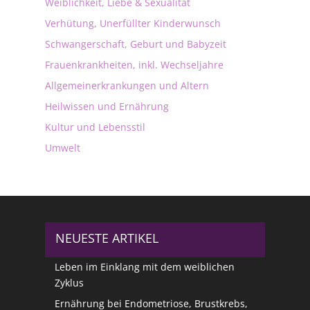
Weiblichkeit, Liebe & Sexualität
Verhütung, Unerfüllter Kinderwunsch
Schwangerschaft, Geburt und Babyzeit
Frauenkrankheiten, inkl. Wechseljahre
Allgemeinerkrankungen und Altern
Heilwissen und Ernährung
Kultur und Lebensstil
Umwelt
NEUESTE ARTIKEL
Leben im Einklang mit dem weiblichen
Zyklus
Ernährung bei Endometriose, Brustkrebs,