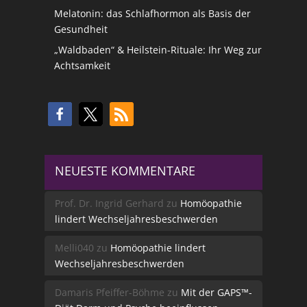
Melatonin: das Schlafhormon als Basis der
Gesundheit
„Waldbaden“ & Heilstein-Rituale: Ihr Weg zur
Achtsamkeit
NEUESTE KOMMENTARE
Prof. Dr. Ingrid Gerhard
zu
Homöopathie
lindert Wechseljahresbeschwerden
Melli040
zu
Homöopathie lindert
Wechseljahresbeschwerden
Damaris Pfeiffer-Böhme
zu
Mit der GAPS™-