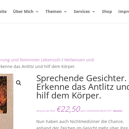
eite
Über Mich
Themen
Services
Shop
Impr
hrung und femininen Lebensstil
/
Heilwissen und
kenne das Antlitz und hilf dem Körper.
Sprechende Gesichter.
Erkenne das Antlitz un
hilf dem Körper.
€
22,50
Amazon.de Price:
(vom 29/04/2020 08:35 PST-
Details
)
Nun haben auch Nichtmediziner die Chance,
anhand der Zeichen im Gesicht mehr über ihre