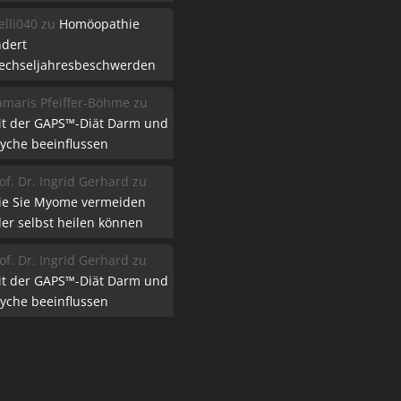
lli040
zu
Homöopathie
ndert
echseljahresbeschwerden
maris Pfeiffer-Böhme
zu
it der GAPS™-Diät Darm und
yche beeinflussen
of. Dr. Ingrid Gerhard
zu
ie Sie Myome vermeiden
er selbst heilen können
of. Dr. Ingrid Gerhard
zu
it der GAPS™-Diät Darm und
yche beeinflussen