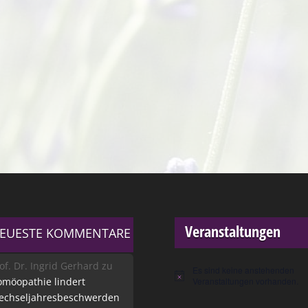
Veranstaltungen
EUESTE KOMMENTARE
of. Dr. Ingrid Gerhard
zu
Es sind keine anstehenden
Hinweis
möopathie lindert
Veranstaltungen vorhanden.
echseljahresbeschwerden