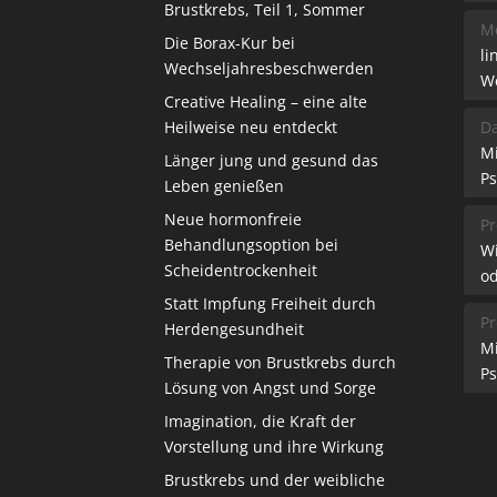
Brustkrebs, Teil 1, Sommer
Me
Die Borax-Kur bei
li
Wechseljahresbeschwerden
W
Creative Healing – eine alte
Heilweise neu entdeckt
Da
M
Länger jung und gesund das
Ps
Leben genießen
Neue hormonfreie
Pr
Behandlungsoption bei
W
Scheidentrockenheit
od
Statt Impfung Freiheit durch
Pr
Herdengesundheit
M
Therapie von Brustkrebs durch
Ps
Lösung von Angst und Sorge
Imagination, die Kraft der
Vorstellung und ihre Wirkung
Brustkrebs und der weibliche