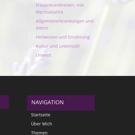
Frauenkrankheiten, inkl.
Wechseljahre
Allgemeinerkrankungen und
Altern
Heilwissen und Ernährung
Kultur und Lebensstil
Umwelt
NAVIGATION
Startseite
Über Mich
Themen