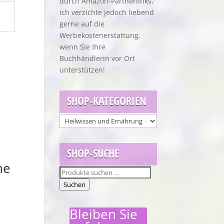
durch Amazon-Partnerlinks,
ich verzichte jedoch liebend
gerne auf die
Werbekostenerstattung,
wenn Sie Ihre
Buchhändlerin vor Ort
unterstützen!
SHOP-KATEGORIEN
SHOP-SUCHE
he
Suchen
nach:
Suchen
Bleiben Sie