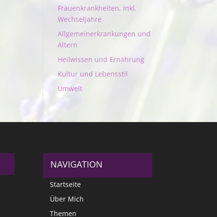
Frauenkrankheiten, inkl.
Wechseljahre
Allgemeinerkrankungen und
Altern
Heilwissen und Ernährung
Kultur und Lebensstil
Umwelt
NAVIGATION
Startseite
Über Mich
Themen