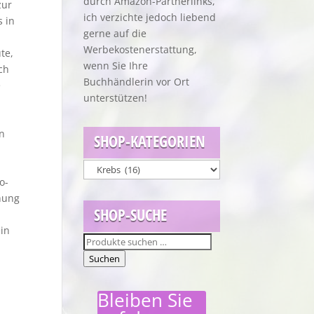
durch Amazon-Partnerlinks,
zur
ich verzichte jedoch liebend
 in
gerne auf die
Werbekostenerstattung,
te,
wenn Sie Ihre
ch
Buchhändlerin vor Ort
e
unterstützen!
n
SHOP-KATEGORIEN
o-
chung
SHOP-SUCHE
h
ein
Suchen
nach:
Suchen
Bleiben Sie