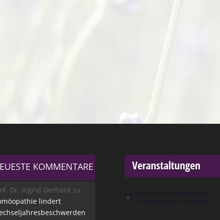
Veranstaltungen
EUESTE KOMMENTARE
of. Dr. Ingrid Gerhard
zu
Es sind keine anstehenden
Hinweis
möopathie lindert
Veranstaltungen vorhanden.
echseljahresbeschwerden