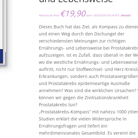
€
19,90
Amazon.de Price:
(vom 19/03/2020 04:18 PST-
Details
)
Dieses Buch hat das Ziel, als Kompass zu diene
und einen Weg durch den Dschungel der
verschiedensten Meinungen zur richtigen
Ernährungs- und Lebensweise bei Prostatakreb
aufzuzeigen. Ist es Zufall, dass überall in der We
wo die westliche Ernährungs- und Lebensweise
auftritt, nicht nur Stoffwechsel- und Herz-Kreisl
Erkrankungen, sondern auch Prostatavergröße
und Prostatakrebs epidemieartige Ausmaße
annehmen? Was sind die wirklichen Ursachen?
können wir gegen die Zivilisationskrankheit
Prostatakrebs tun?
„Prostatakrebs-Kompass“ mit nahezu 1000 zitie
Studien erklärt die vielen Widersprüche in
Ernährungsfragen und liefert ein
mehrdimensionales Gesamtbild. Es vereint die