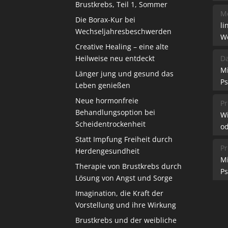
Brustkrebs, Teil 1, Sommer
Me
Die Borax-Kur bei
li
Wechseljahresbeschwerden
W
Creative Healing – eine alte
Heilweise neu entdeckt
Da
M
Länger jung und gesund das
Ps
Leben genießen
Neue hormonfreie
Pr
Behandlungsoption bei
W
Scheidentrockenheit
od
Statt Impfung Freiheit durch
Pr
Herdengesundheit
M
Therapie von Brustkrebs durch
Ps
Lösung von Angst und Sorge
Imagination, die Kraft der
Vorstellung und ihre Wirkung
Brustkrebs und der weibliche