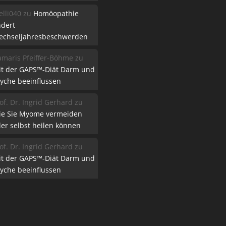
lli040
zu
Homöopathie
ndert
echseljahresbeschwerden
maris Pfeiffer-Böhme
zu
it der GAPS™-Diät Darm und
yche beeinflussen
of. Dr. Ingrid Gerhard
zu
ie Sie Myome vermeiden
er selbst heilen können
of. Dr. Ingrid Gerhard
zu
it der GAPS™-Diät Darm und
yche beeinflussen