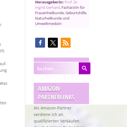
Herausgeberin:
Prof. Dr.
Ingrid Gerhard
, Fachärztin für
Frauenheilkunde, Geburtshilfe,
Naturheilkunde und
Umweltmedizin
n
s
lt,
auf-
rung
 Was
AMAZON-
PARTNERLINKS
rten
Als Amazon-Partner
verdiene ich an
qualifizierten Verkäufen