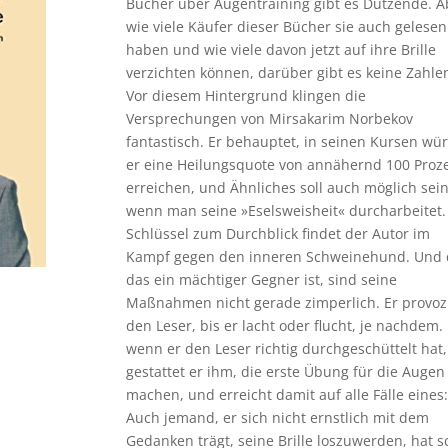
Bücher über Augentraining gibt es Dutzende. A
wie viele Käufer dieser Bücher sie auch gelesen
haben und wie viele davon jetzt auf ihre Brille
verzichten können, darüber gibt es keine Zahle
Vor diesem Hintergrund klingen die
Versprechungen von Mirsakarim Norbekov
fantastisch. Er behauptet, in seinen Kursen wü
er eine Heilungsquote von annähernd 100 Proz
erreichen, und Ähnliches soll auch möglich sein
wenn man seine »Eselsweisheit« durcharbeitet
Schlüssel zum Durchblick findet der Autor im
Kampf gegen den inneren Schweinehund. Und
das ein mächtiger Gegner ist, sind seine
Maßnahmen nicht gerade zimperlich. Er provoz
den Leser, bis er lacht oder flucht, je nachdem. 
wenn er den Leser richtig durchgeschüttelt hat,
gestattet er ihm, die erste Übung für die Augen
machen, und erreicht damit auf alle Fälle eines
Auch jemand, er sich nicht ernstlich mit dem
Gedanken trägt, seine Brille loszuwerden, hat 