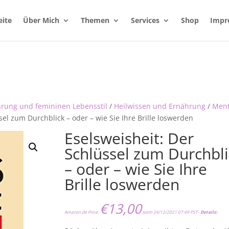
eite
Über Mich
Themen
Services
Shop
Impr
hrung und femininen Lebensstil
/
Heilwissen und Ernährung
/
Ment
sel zum Durchblick – oder – wie Sie Ihre Brille loswerden
Eselsweisheit: Der
Schlüssel zum Durchbl
– oder – wie Sie Ihre
Brille loswerden
€
13,00
Amazon.de Price:
(vom 24/12/2021 07:49 PST-
Details
)