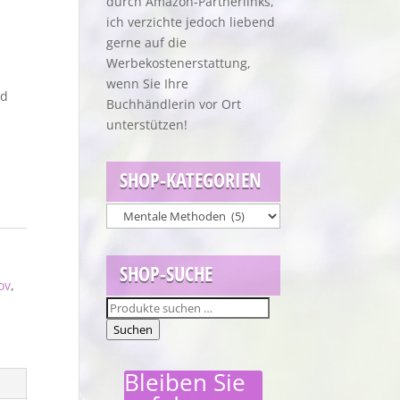
durch Amazon-Partnerlinks,
ich verzichte jedoch liebend
gerne auf die
Werbekostenerstattung,
wenn Sie Ihre
nd
Buchhändlerin vor Ort
unterstützen!
SHOP-KATEGORIEN
,
SHOP-SUCHE
ov
,
Suchen
nach:
Suchen
Bleiben Sie