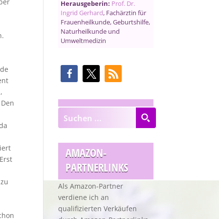
ber
Herausgeberin:
Prof. Dr.
Ingrid Gerhard
, Fachärztin für
Frauenheilkunde, Geburtshilfe,
Naturheilkunde und
n.
Umweltmedizin
rde
ent
,
. Den
 da
iert
AMAZON-
Erst
PARTNERLINKS
 zu
Als Amazon-Partner
:
verdiene ich an
qualifizierten Verkäufen
schon