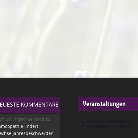
Veranstaltungen
EUESTE KOMMENTARE
of. Dr. Ingrid Gerhard
zu
Es sind keine anstehenden
Hinweis
möopathie lindert
Veranstaltungen vorhanden.
echseljahresbeschwerden