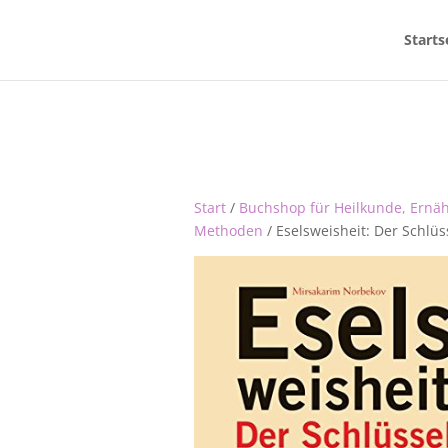
Starts
Start
/
Buchshop für Heilkunde, Ernä
Methoden
/ Eselsweisheit: Der Schlüs