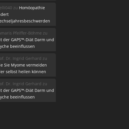
lli040
zu
Homöopathie
ndert
echseljahresbeschwerden
maris Pfeiffer-Böhme
zu
it der GAPS™-Diät Darm und
yche beeinflussen
of. Dr. Ingrid Gerhard
zu
ie Sie Myome vermeiden
er selbst heilen können
of. Dr. Ingrid Gerhard
zu
it der GAPS™-Diät Darm und
yche beeinflussen