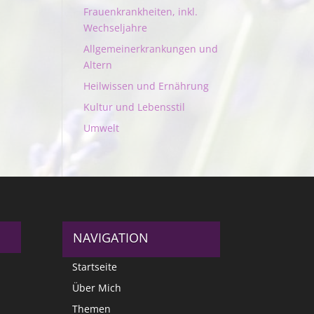
Frauenkrankheiten, inkl.
Wechseljahre
Allgemeinerkrankungen und
Altern
Heilwissen und Ernährung
Kultur und Lebensstil
Umwelt
NAVIGATION
Startseite
Über Mich
Themen