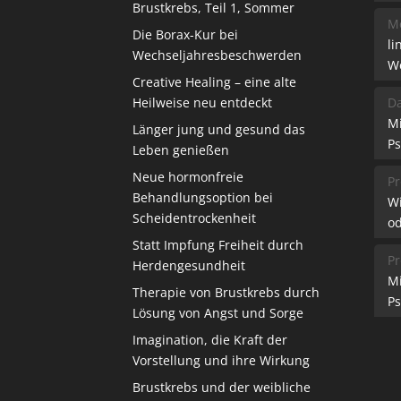
Brustkrebs, Teil 1, Sommer
Me
Die Borax-Kur bei
li
Wechseljahresbeschwerden
W
Creative Healing – eine alte
Heilweise neu entdeckt
Da
M
Länger jung und gesund das
Ps
Leben genießen
Neue hormonfreie
Pr
Behandlungsoption bei
W
Scheidentrockenheit
od
Statt Impfung Freiheit durch
Pr
Herdengesundheit
M
Therapie von Brustkrebs durch
Ps
Lösung von Angst und Sorge
Imagination, die Kraft der
Vorstellung und ihre Wirkung
Brustkrebs und der weibliche