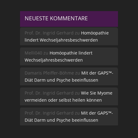
NEUESTE KOMMENTARE
Prof. Dr. Ingrid Gerhard
zu
Homöopathie
lindert Wechseljahresbeschwerden
Melli040
zu
Homöopathie lindert
Wechseljahresbeschwerden
Damaris Pfeiffer-Böhme
zu
Mit der GAPS™-
Diät Darm und Psyche beeinflussen
Prof. Dr. Ingrid Gerhard
zu
Wie Sie Myome
vermeiden oder selbst heilen können
Prof. Dr. Ingrid Gerhard
zu
Mit der GAPS™-
Diät Darm und Psyche beeinflussen