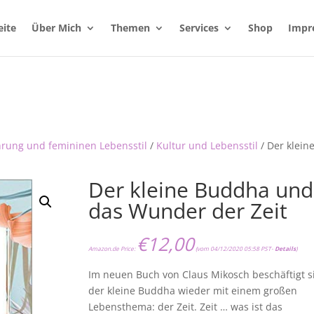
eite
Über Mich
Themen
Services
Shop
Impr
hrung und femininen Lebensstil
/
Kultur und Lebensstil
/ Der klein
Der kleine Buddha und
das Wunder der Zeit
€
12,00
Amazon.de Price:
(vom 04/12/2020 05:58 PST-
Details
)
Im neuen Buch von Claus Mikosch beschäftigt s
der kleine Buddha wieder mit einem großen
Lebensthema: der Zeit. Zeit … was ist das