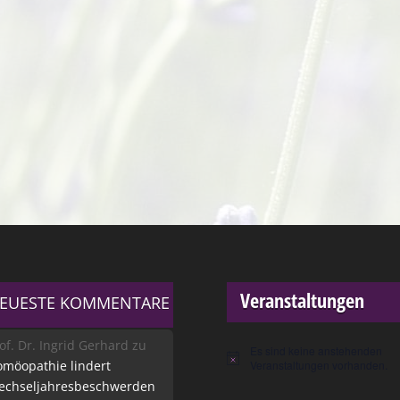
Veranstaltungen
EUESTE KOMMENTARE
of. Dr. Ingrid Gerhard
zu
Es sind keine anstehenden
Hinweis
möopathie lindert
Veranstaltungen vorhanden.
echseljahresbeschwerden