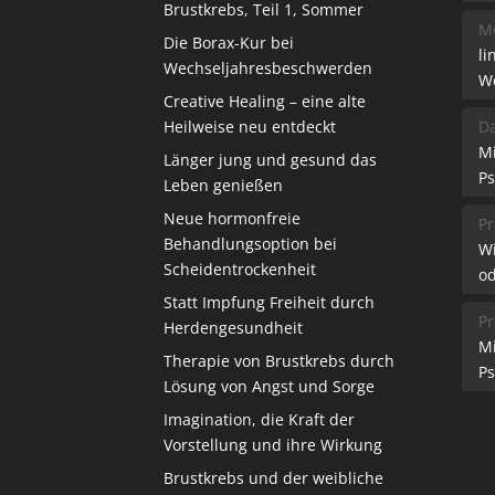
Brustkrebs, Teil 1, Sommer
Me
Die Borax-Kur bei
li
Wechseljahresbeschwerden
W
Creative Healing – eine alte
Heilweise neu entdeckt
Da
M
Länger jung und gesund das
Ps
Leben genießen
Neue hormonfreie
Pr
Behandlungsoption bei
W
Scheidentrockenheit
od
Statt Impfung Freiheit durch
Pr
Herdengesundheit
M
Therapie von Brustkrebs durch
Ps
Lösung von Angst und Sorge
Imagination, die Kraft der
Vorstellung und ihre Wirkung
Brustkrebs und der weibliche