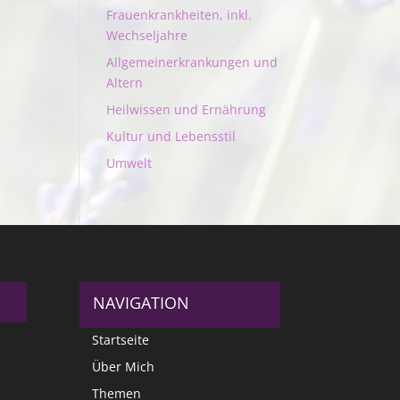
Frauenkrankheiten, inkl.
Wechseljahre
Allgemeinerkrankungen und
Altern
Heilwissen und Ernährung
Kultur und Lebensstil
Umwelt
NAVIGATION
Startseite
Über Mich
Themen