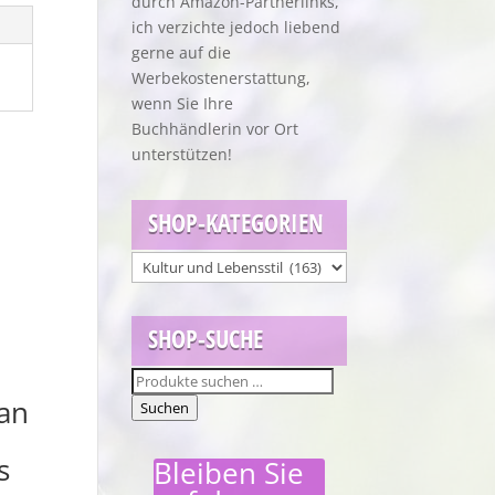
durch Amazon-Partnerlinks,
ich verzichte jedoch liebend
gerne auf die
Werbekostenerstattung,
wenn Sie Ihre
Buchhändlerin vor Ort
unterstützen!
SHOP-KATEGORIEN
SHOP-SUCHE
Suchen
an
nach:
Suchen
s
Bleiben Sie