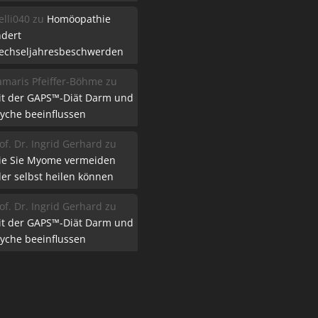
lli040
zu
Homöopathie
ndert
echseljahresbeschwerden
maris Pfeiffer-Böhme
zu
it der GAPS™-Diät Darm und
yche beeinflussen
of. Dr. Ingrid Gerhard
zu
ie Sie Myome vermeiden
er selbst heilen können
of. Dr. Ingrid Gerhard
zu
it der GAPS™-Diät Darm und
yche beeinflussen