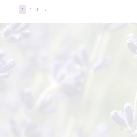
1
2
3
→