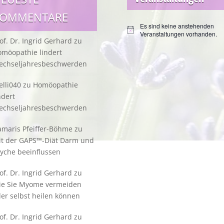
KOMMENTARE
Es sind keine anstehenden
Hinweis
Veranstaltungen vorhanden.
of. Dr. Ingrid Gerhard
zu
möopathie lindert
echseljahresbeschwerden
lli040
zu
Homöopathie
ndert
echseljahresbeschwerden
maris Pfeiffer-Böhme
zu
it der GAPS™-Diät Darm und
yche beeinflussen
of. Dr. Ingrid Gerhard
zu
ie Sie Myome vermeiden
er selbst heilen können
of. Dr. Ingrid Gerhard
zu