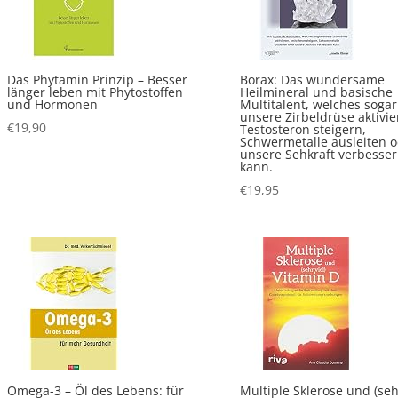
Das Phytamin Prinzip – Besser
Borax: Das wundersame
länger leben mit Phytostoffen
Heilmineral und basische
und Hormonen
Multitalent, welches sogar
unsere Zirbeldrüse aktivie
€
19,90
Testosteron steigern,
Schwermetalle ausleiten 
unsere Sehkraft verbesse
kann.
€
19,95
Omega-3 – Öl des Lebens: für
Multiple Sklerose und (se