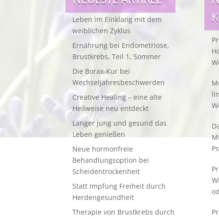
Leben im Einklang mit dem
weiblichen Zyklus
Pr
Ernährung bei Endometriose,
Ho
Brustkrebs, Teil 1, Sommer
W
Die Borax-Kur bei
Wechseljahresbeschwerden
Me
li
Creative Healing – eine alte
W
Heilweise neu entdeckt
Länger jung und gesund das
Da
Leben genießen
M
Ps
Neue hormonfreie
Behandlungsoption bei
Pr
Scheidentrockenheit
W
Statt Impfung Freiheit durch
od
Herdengesundheit
Therapie von Brustkrebs durch
Pr