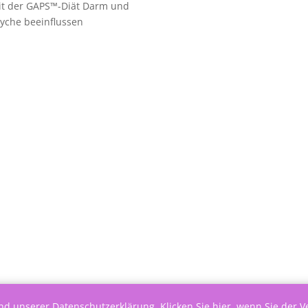
it der GAPS™-Diät Darm und
yche beeinflussen
end unserer
Datenschutzerklärung
.
Klicken Sie hier, wenn Sie der 