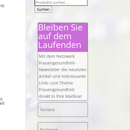
Suchen
mit
nach:
Suchen
Bleiben Sie
auf dem
Laufenden
Mit dem Netzwerk
Frauengesundheit-
Newsletter die neuesten
Artikel und interessante
Links zum Thema
Frauengesundheit
direkt in Ihre Mailbox!
l:
eit