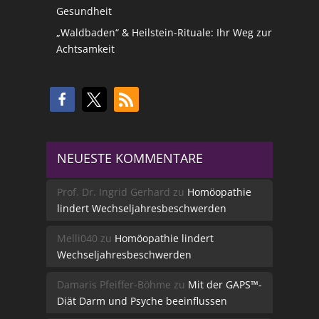
Gesundheit
„Waldbaden“ & Heilstein-Rituale: Ihr Weg zur
Achtsamkeit
NEUESTE KOMMENTARE
Prof. Dr. Ingrid Gerhard
zu
Homöopathie
lindert Wechseljahresbeschwerden
Melli040
zu
Homöopathie lindert
Wechseljahresbeschwerden
Damaris Pfeiffer-Böhme
zu
Mit der GAPS™-
Diät Darm und Psyche beeinflussen