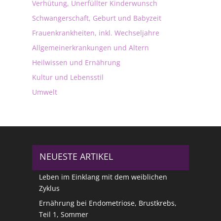
Verhütung, Unerfüllter Kinderwunsch
Schwangerschaft, Geburt und Babyzeit
Frauenkrankheiten, inkl. Wechseljahre
Allgemeinerkrankungen und Altern
Heilwissen und Ernährung
Kultur und Lebensstil
Umwelt
NEUESTE ARTIKEL
Leben im Einklang mit dem weiblichen
Zyklus
Ernährung bei Endometriose, Brustkrebs,
Teil 1, Sommer