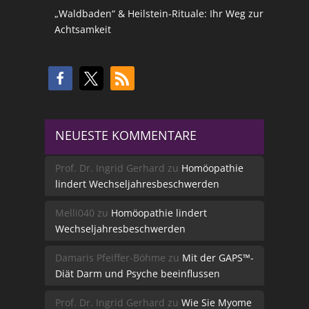
„Waldbaden“ & Heilstein-Rituale: Ihr Weg zur
Achtsamkeit
NEUESTE KOMMENTARE
Prof. Dr. Ingrid Gerhard
zu
Homöopathie
lindert Wechseljahresbeschwerden
Melli040
zu
Homöopathie lindert
Wechseljahresbeschwerden
Damaris Pfeiffer-Böhme
zu
Mit der GAPS™-
Diät Darm und Psyche beeinflussen
Prof. Dr. Ingrid Gerhard
zu
Wie Sie Myome