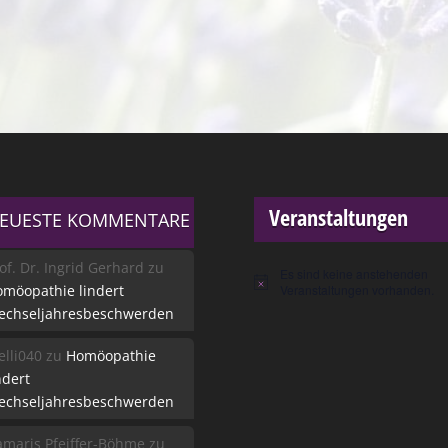
Veranstaltungen
EUESTE KOMMENTARE
of. Dr. Ingrid Gerhard
zu
Es sind keine anstehenden
Hinweis
möopathie lindert
Veranstaltungen vorhanden.
echseljahresbeschwerden
lli040
zu
Homöopathie
ndert
echseljahresbeschwerden
maris Pfeiffer-Böhme
zu