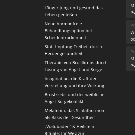
M
Länger jung und gesund das
Ps
Leben genießen
Neue hormonfreie
Pr
Behandlungsoption bei
W
Scheidentrockenheit
od
Statt Impfung Freiheit durch
Pr
Herdengesundheit
M
Therapie von Brustkrebs durch
Ps
Lösung von Angst und Sorge
Imagination, die Kraft der
Vorstellung und ihre Wirkung
Brustkrebs und der weibliche
Angst-Sorgekonflikt
Melatonin: das Schlafhormon
als Basis der Gesundheit
„Waldbaden“ & Heilstein-
Rituale: Ihr Weg zur