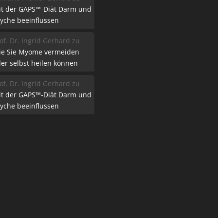
it der GAPS™-Diät Darm und
yche beeinflussen
of. Dr. Ingrid Gerhard
zu
ie Sie Myome vermeiden
er selbst heilen können
of. Dr. Ingrid Gerhard
zu
it der GAPS™-Diät Darm und
yche beeinflussen