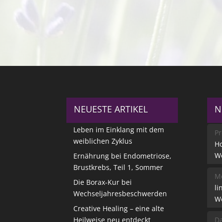
NEUESTE ARTIKEL
N
Leben im Einklang mit dem
Pr
weiblichen Zyklus
Ho
W
Ernährung bei Endometriose,
Brustkrebs, Teil 1, Sommer
Me
Die Borax-Kur bei
li
Wechseljahresbeschwerden
W
Creative Healing – eine alte
Heilweise neu entdeckt
Da